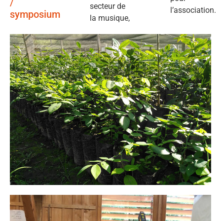
/
secteur de
l’association.
symposium
la musique,