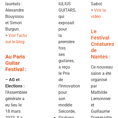
lauréats :
IULIUS
Sabot
Alexandre
GUITARS,
>
Voir la
Bouyssou
qui
vidéo
et Simon
exposait
Burgun.
pour
Le
>
Voir l’actu
la
Festival
sur le blog
première
Créatures
fois
de
ses
Au Paris
Nantes :
guitares,
Guitar
a reçu
Ce nouveau
Festival :
le Prix
salon a été
– AG et
de
organisé
Elections :
l’Innovation
par
l’Assemblée
pour
Mathilde
générale a
son
Lemonnier
eu lieu le
modèle
et
18 mars
Seicorde,
Guillaume
2023. Il a
Giuliano
Dommartin