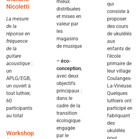
mieux
qui
Nicoletti
distribuées
consiste à
et mises en
La mesure
proposer
valeur par
de la
des cours
les
réponse en
de ukulélés
magasins
fréquence
aux
de musique
de la
enfants de
guitare
l’école
– éco-
acoustique
:
primaire de
conception
,
un
leur village
avec deux
APLG/EGB,
Coulanges-
objectifs
un ouvert à
La-Vineuse.
principaux :
tout luthier,
Quelques
dans le
60
luthiers ont
cadre de la
participants
participé en
transition
au total
fabriquant
écologique
des
engagée
ukulélés
Workshop
par le
pour