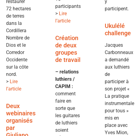
restaurer
y
participants
72 hectares
participent.
>
Lire
de terres
l’article
dans la
Ukulélé
Cordillera
challenge
Création
Nombre de
de deux
Dios et le
Jacques
groupes
Corredor
Carbonneaux
de travail
Occidente
a demandé
sur la côte
aux luthiers
– relations
nord.
de
luthiers /
>
Lire
participer à
CAPIM :
l’article
son projet «
comment
La pratique
faire en
instrumentale
Deux
sorte que
pour tous »
webinaires
les guitares
mis en
organisés
de luthiers
place avec
par
soient
Yves Mion,
Giuliano