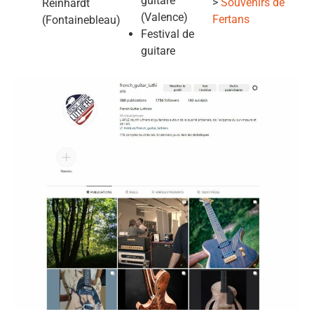
guitare
>
Souvenirs de
Reinhardt
(Valence)
Fertans
(Fontainebleau)
Festival de
guitare