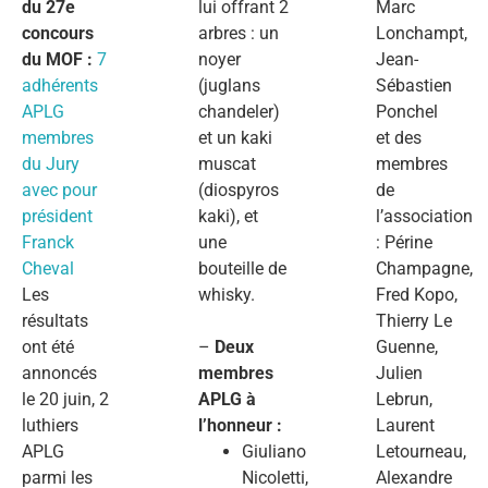
du 27e
lui offrant 2
Marc
concours
arbres : un
Lonchampt,
du MOF :
7
noyer
Jean-
adhérents
(juglans
Sébastien
APLG
chandeler)
Ponchel
membres
et un kaki
et des
du Jury
muscat
membres
avec pour
(diospyros
de
président
kaki), et
l’association
Franck
une
: Périne
Cheval
bouteille de
Champagne,
Les
whisky.
Fred Kopo,
résultats
Thierry Le
ont été
–
Deux
Guenne,
annoncés
membres
Julien
le 20 juin, 2
APLG à
Lebrun,
luthiers
l’honneur :
Laurent
APLG
Giuliano
Letourneau,
parmi les
Nicoletti,
Alexandre