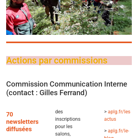
Actions par commissions
Commission Communication Interne
(contact : Gilles Ferrand)
des
>
aplg.fr/les
70
inscriptions
actus
newsletters
pour les
diffusées
>
aplg.fr/le-
salons,