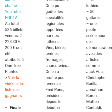
chaîne
On a pu
luthiers
YouTube
goûter les
– 50
FGI TV.
spécialités
guitares
Au total
régionales
– une
536 billets
apportées
petite
vendus, 2
par nos
scène pour
223,30 €.
luthiers…
des
200 € ont
Vins, bières,
démonstration
été
terrines,
avec des
attribués à
fromages,
artistes
One Tree
charcuteries…
comme
Planted.
On en a
Jack Ada,
>
Voir la
profité pour
Christophe
vidéo et la
remercier
Borilla,
liste des
Fred Pons,
Jonathan
gagnants
président
Baron,
depuis le
Matteo
–
Finale
début, en
Contaldi,