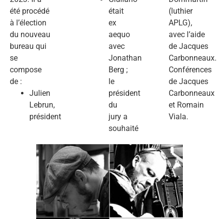
été procédé
était
(luthier
à l’élection
ex
APLG),
du nouveau
aequo
avec l’aide
bureau qui
avec
de Jacques
se
Jonathan
Carbonneaux.
compose
Berg ;
Conférences
de :
le
de Jacques
Julien
président
Carbonneaux
Lebrun,
du
et Romain
président
jury a
Viala.
souhaité