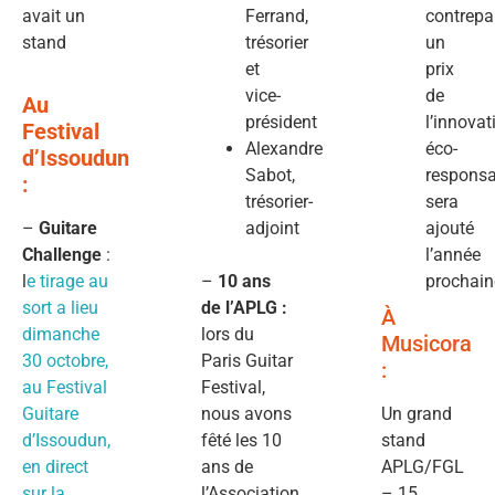
avait un
Ferrand,
contrepar
stand
trésorier
un
et
prix
vice-
de
Au
président
l’innovat
Festival
Alexandre
éco-
d’Issoudun
Sabot,
responsa
:
trésorier-
sera
–
Guitare
adjoint
ajouté
Challenge
:
l’année
l
e tirage au
–
10 ans
prochain
sort a lieu
de l’APLG :
À
dimanche
lors du
Musicora
30 octobre,
Paris Guitar
:
au Festival
Festival,
Guitare
nous avons
Un grand
d’Issoudun,
fêté les 10
stand
en direct
ans de
APLG/FGL
sur la
l’Association.
– 15