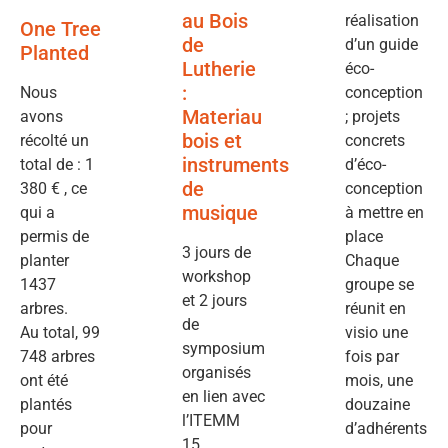
au Bois
réalisation
One Tree
de
d’un guide
Planted
Lutherie
éco-
:
Nous
conception
Materiau
avons
; projets
bois et
récolté un
concrets
instruments
total de : 1
d’éco-
de
380 € , ce
conception
musique
qui a
à mettre en
permis de
place
3 jours de
planter
Chaque
workshop
1437
groupe se
et 2 jours
arbres.
réunit en
de
Au total, 99
visio une
symposium
748 arbres
fois par
organisés
ont été
mois, une
en lien avec
plantés
douzaine
l’ITEMM
pour
d’adhérents
15