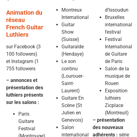
Montreux
d’Issoudun
Animation du
International
Bruxelles
réseau
Guitar
international
French Guitar
Show
festival
Luthiers
(Suisse)
Festival
sur Facebook (3
Guitaralde
International
100 followers)
(Hendaye)
de Guitare
et Instagram (1
Le son
de Paris
755 followers
continu
Salon de la
(Lourouer-
musique de
– annonces et
Saint-
Rouen
présentation des
Laurent)
Exposition
luthiers présents
Guitare En
luthiers
sur les salons :
Scène (St
Zicplace
Julien en
(Montreuil)
Paris
Genevois)
– présentation
Guitare
Salon
des nouveaux
Festival
international
adhérents :
série
(Montrouge)