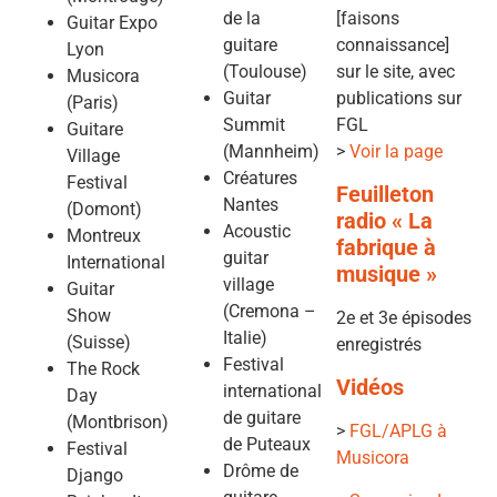
de la
[faisons
Guitar Expo
guitare
connaissance]
Lyon
(Toulouse)
sur le site, avec
Musicora
Guitar
publications sur
(Paris)
Summit
FGL
Guitare
(Mannheim)
>
Voir la page
Village
Créatures
Festival
Feuilleton
Nantes
(Domont)
radio « La
Acoustic
Montreux
fabrique à
guitar
International
musique »
village
Guitar
(Cremona –
Show
2e et 3e épisodes
Italie)
(Suisse)
enregistrés
Festival
The Rock
Vidéos
international
Day
de guitare
(Montbrison)
>
FGL/APLG à
de Puteaux
Festival
Musicora
Drôme de
Django