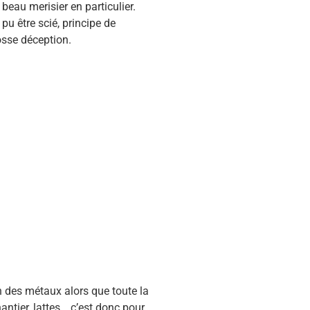
 beau merisier en particulier.
pu être scié, principe de
osse déception.
 des métaux alors que toute la
hantier, lattes….c’est donc pour