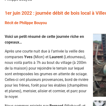
1er juin 2022 : journée débit de bois local à Vill
Récit de Philippe Bouyou
Voici un petit résumé de cette journée riche en
copeaux…
Après une courte nuit due à l’arrivée la veille des
comparses
Yves
(Mion) et
Laurent
(Letourneau),
nous voilà partis à 7h au bout du village (à 200m
de la maison) pour rejoindre le terrain sur lequel
sont entreposées les grumes en attente de sciage.
Celles-ci ont plusieurs provenances, bord de rivière
pour les frênes, forêt pour les érables (champêtres
et planes), merisier, alisier et cormier, et parc pour
le noyer.
Nous sommes rejoints par
Bernard
(Michaud) et