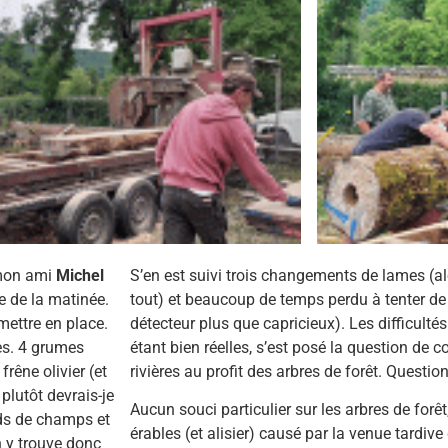
 mon ami
Michel
S’en est suivi trois changements de lames (alo
re de la matinée.
tout) et beaucoup de temps perdu à tenter de 
mettre en place.
détecteur plus que capricieux). Les difficult
es. 4 grumes
étant bien réelles, s’est posé la question de c
rêne olivier (et
rivières au profit des arbres de forêt. Questio
plutôt devrais-je
Aucun souci particulier sur les arbres de forêt
rds de champs et
érables (et alisier) causé par la venue tardive
n y trouve donc