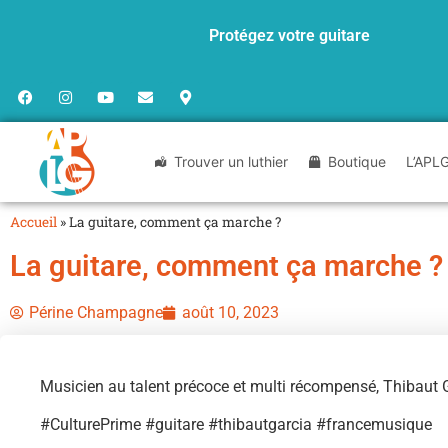
Protégez votre guitare
Trouver un luthier
Boutique
L’APL
Accueil
»
La guitare, comment ça marche ?
La guitare, comment ça marche ?
Périne Champagne
août 10, 2023
Musicien au talent précoce et multi récompensé, Thibaut Ga
#CulturePrime #guitare #thibautgarcia #francemusique