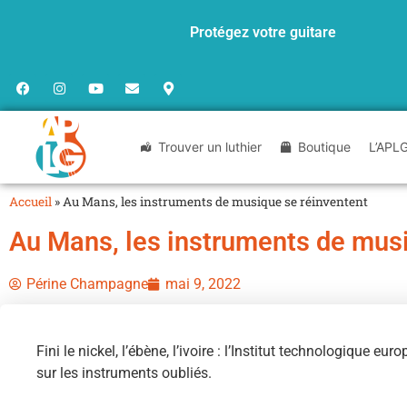
Protégez votre guitare
Trouver un luthier
Boutique
L’APL
Accueil
»
Au Mans, les instruments de musique se réinventent
Au Mans, les instruments de musi
Périne Champagne
mai 9, 2022
Fini le nickel, l’ébène, l’ivoire : l’Institut technologiq
sur les instruments oubliés.