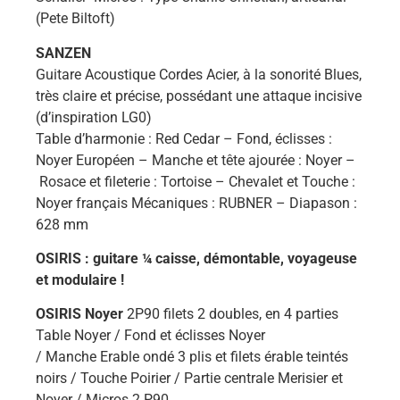
(Pete Biltoft)
SANZEN
Guitare Acoustique Cordes Acier, à la sonorité Blues,
très claire et précise, possédant une attaque incisive
(d’inspiration LG0)
Table d’harmonie : Red Cedar – Fond, éclisses :
Noyer Européen – Manche et tête ajourée : Noyer –
Rosace et fileterie : Tortoise – Chevalet et Touche :
Noyer français Mécaniques : RUBNER – Diapason :
628 mm
OSIRIS : guitare ¼ caisse, démontable, voyageuse
et modulaire !
OSIRIS Noyer
2P90 filets 2 doubles, en 4 parties
Table Noyer / Fond et éclisses Noyer
/ Manche Erable ondé 3 plis et filets érable teintés
noirs / Touche Poirier / Partie centrale Merisier et
Noyer / Micros 2 P90