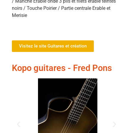
/ Manche Erable ondé 3 plis et filets érable teintés
noirs / Touche Poirier / Partie centrale Erable et
Merisie
Visitez le site Guitares et création
Kopo guitares - Fred Pons