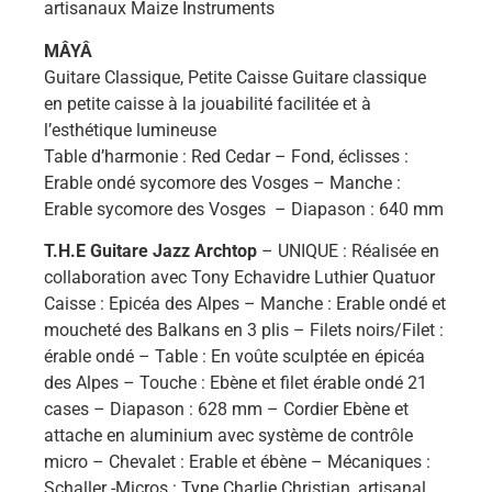
artisanaux Maize Instruments
MÂYÂ
Guitare Classique, Petite Caisse Guitare classique
en petite caisse à la jouabilité facilitée et à
l’esthétique lumineuse
Table d’harmonie : Red Cedar – Fond, éclisses :
Erable ondé sycomore des Vosges – Manche :
Erable sycomore des Vosges – Diapason : 640 mm
T.H.E Guitare Jazz Archtop
– UNIQUE : Réalisée en
collaboration avec Tony Echavidre Luthier Quatuor
Caisse : Epicéa des Alpes – Manche : Erable ondé et
moucheté des Balkans en 3 plis – Filets noirs/Filet :
érable ondé – Table : En voûte sculptée en épicéa
des Alpes – Touche : Ebène et filet érable ondé 21
cases – Diapason : 628 mm – Cordier Ebène et
attache en aluminium avec système de contrôle
micro – Chevalet : Erable et ébène – Mécaniques :
Schaller -Micros : Type Charlie Christian, artisanal